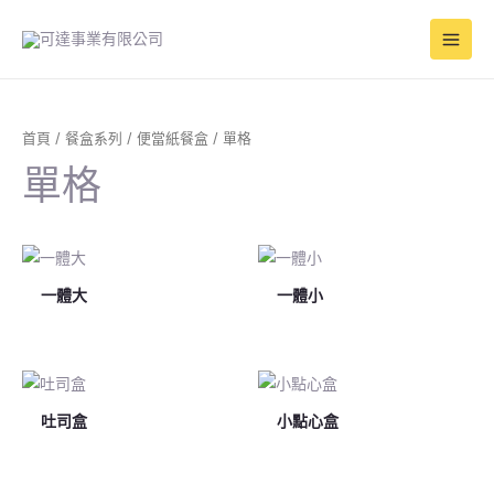
跳
Main
至
Men
主
要
內
容
首頁
/
餐盒系列
/
便當紙餐盒
/ 單格
單格
一體大
一體小
吐司盒
小點心盒