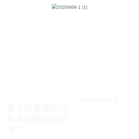
WANT TO KNOW ABOUT
產品建議與專人協
PACKAGING MATERIALS?
助！
想了解最適合您
需求的餐飲包材
嗎？