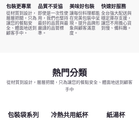
包裝更專業
品質不妥協
美味好包裝
快速好服務
從材質到設計，
即使是一次性使
讓每份料理都能
全台強大配送與
層層把關，只為
用，我們也堅持
在完美包裝中呈
穩定庫存支援，
讓您的餐點安
最好的品質與最
現，提升品牌形
讓您不用擔心貨
全、體面地送到
嚴謹的品管標
象與顧客滿意
到慢、備料難。
顧客手中。
準。
度。
熱門分類
從材質到設計，層層把關，只為讓您的餐點安全、體面地送到顧客
手中
包裝袋系列
冷熱共用紙杯
紙湯杯