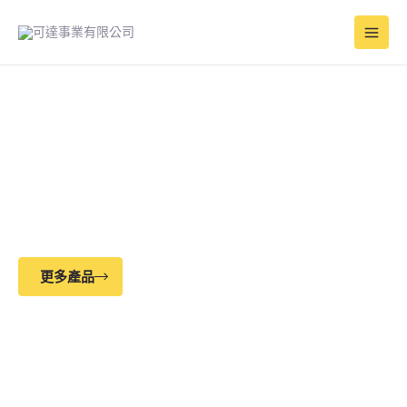
跳
Main
至
Men
主
要
內
容
QUALITY PACKAGING
全台配送服務
、快速到位
更多產品