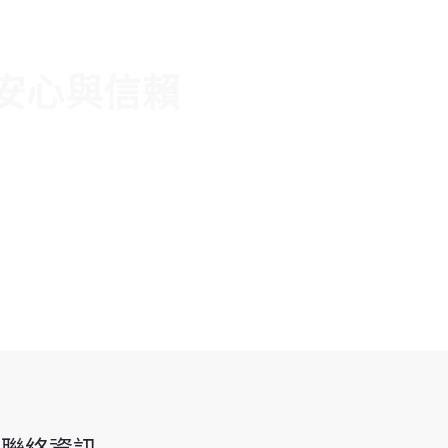
安心與信賴