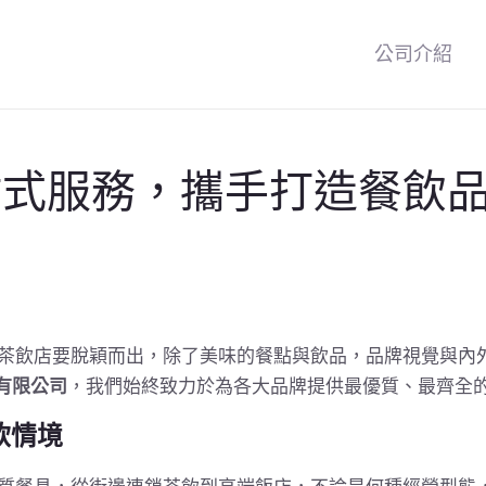
公司介紹
站式服務，攜手打造餐飲
茶飲店要脫穎而出，除了美味的餐點與飲品，品牌視覺與內
有限公司
，我們始終致力於為各大品牌提供最優質、最齊全
飲情境