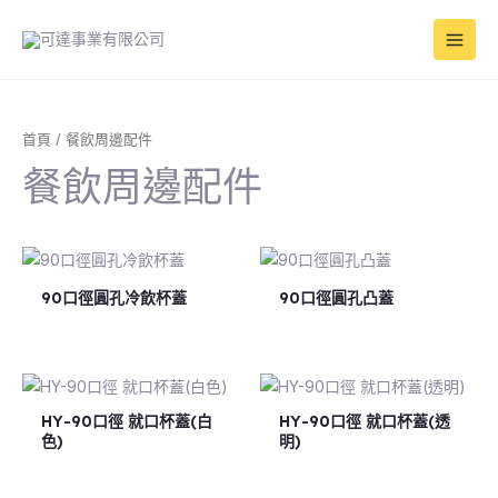
跳
Main
至
Men
主
要
內
容
首頁
/ 餐飲周邊配件
餐飲周邊配件
90口徑圓孔冷飲杯蓋
90口徑圓孔凸蓋
HY-90口徑 就口杯蓋(白
HY-90口徑 就口杯蓋(透
色)
明)