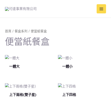
跳
Main
至
Men
主
要
內
容
首頁
/
餐盒系列
/ 便當紙餐盒
便當紙餐盒
一體大
一體小
上下兩格(雙子星)
上下四格