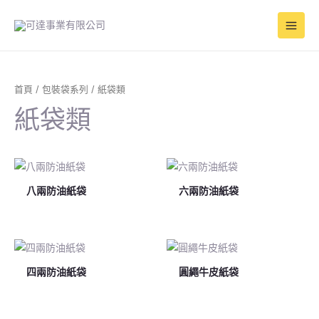
跳
Main
至
Men
主
要
內
容
首頁
/
包裝袋系列
/ 紙袋類
紙袋類
八兩防油紙袋
六兩防油紙袋
四兩防油紙袋
圓繩牛皮紙袋