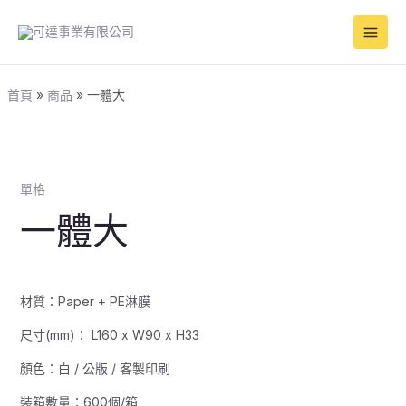
跳
Main
至
Men
主
要
內
首頁
商品
一體大
容
單格
一體大
材質：Paper + PE淋膜
尺寸(mm)： L160 x W90 x H33
顏色：白 / 公版 / 客製印刷
裝箱數量：600個/箱