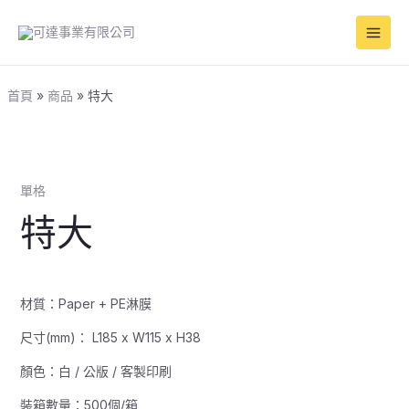
跳
Main
至
Men
主
要
內
首頁
商品
特大
容
單格
特大
材質：Paper + PE淋膜
尺寸(mm)： L185 x W115 x H38
顏色：白 / 公版 / 客製印刷
裝箱數量：500個/箱