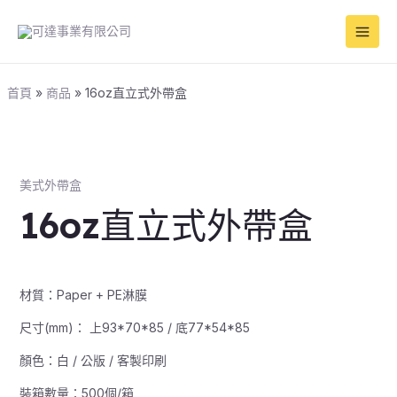
跳
Main
至
Men
主
要
內
首頁
商品
16oz直立式外帶盒
容
美式外帶盒
16oz直立式外帶盒
材質：Paper + PE淋膜
尺寸(mm)： 上93*70*85 / 底77*54*85
顏色：白 / 公版 / 客製印刷
裝箱數量：500個/箱