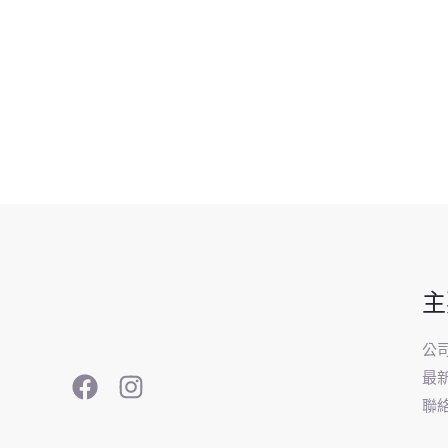
主
公
最
聯