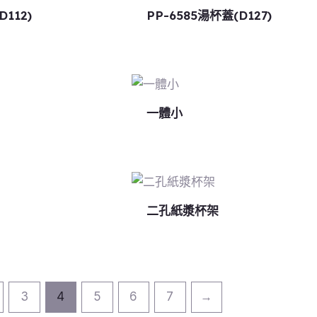
D112)
PP-6585湯杯蓋(D127)
一體小
二孔紙漿杯架
3
4
5
6
7
→