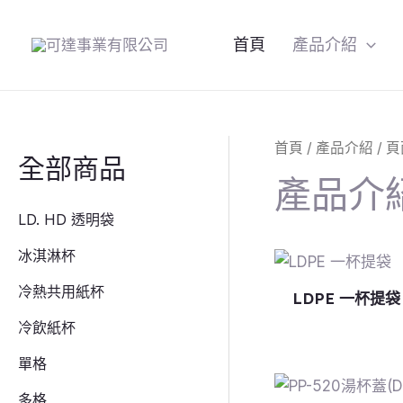
跳
至
首頁
產品介紹
主
要
內
容
首頁
/
產品介紹
/ 頁
全部商品
產品介
LD. HD 透明袋
冰淇淋杯
冷熱共用紙杯
LDPE 一杯提袋
冷飲紙杯
單格
多格