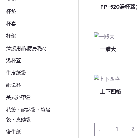
PP-520湯杯蓋(
杯墊
杯套
杯架
清潔用品.廚房耗材
一體大
湯杯蓋
牛皮紙袋
紙湯杯
上下四格
美式外帶盒
花袋、耐熱袋、垃圾
袋、夾鏈袋
←
1
2
衛生紙