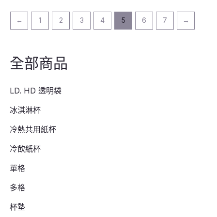
←
1
2
3
4
5
6
7
→
全部商品
LD. HD 透明袋
冰淇淋杯
冷熱共用紙杯
冷飲紙杯
單格
多格
杯墊