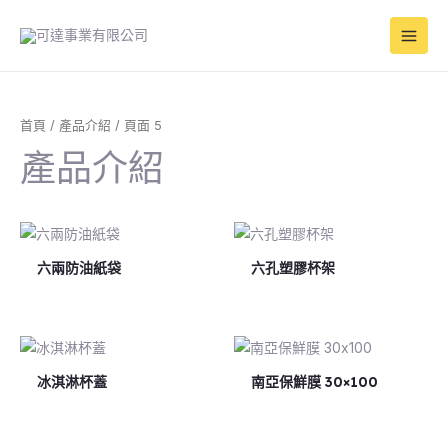
跳
Main
至
Men
主
要
內
容
首頁
/
產品介紹
/ 頁面 5
產品介紹
六兩防油紙袋
六孔塑膠杯架
冰淇淋杯蓋
南亞保鮮膜 30×100