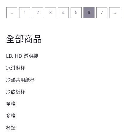
←
1
2
3
4
5
6
7
→
全部商品
LD. HD 透明袋
冰淇淋杯
冷熱共用紙杯
冷飲紙杯
單格
多格
杯墊