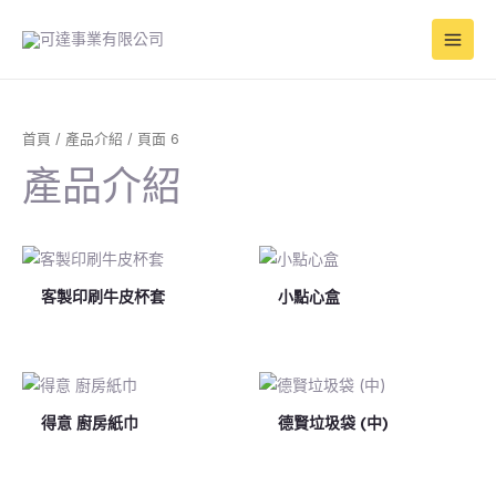
跳
Main
至
Men
主
要
內
容
首頁
/
產品介紹
/ 頁面 6
產品介紹
客製印刷牛皮杯套
小點心盒
得意 廚房紙巾
德賢垃圾袋 (中)